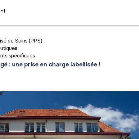
ent
isé de Soins (PPS)
eutiques
ts spécifiques
gé : une prise en charge labellisée !
el