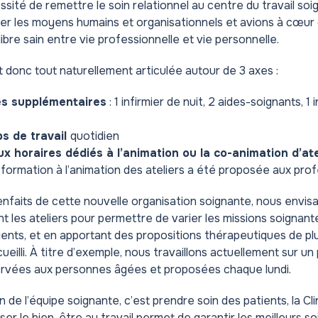
sité de remettre le soin relationnel au centre du travail soi
er les moyens humains et organisationnels et avions à cœur
ibre sain entre vie professionnelle et vie personnelle.
t donc tout naturellement articulée autour de 3 axes :
es supplémentaires
: 1 infirmier de nuit, 2 aides-soignants, 1
s de travail
quotidien
x horaires dédiés à l’animation ou la co-animation d’ate
 formation à l’animation des ateliers a été proposée aux pro
enfaits de cette
nouvelle organisation soignante
, nous envis
nt les ateliers pour permettre de varier les missions soignant
ients, et en apportant des propositions thérapeutiques de plu
eilli. À titre d’exemple, nous travaillons actuellement sur un 
ervées aux personnes âgées et proposées chaque lundi.
 de l’équipe soignante, c’est prendre soin des patients, la Cl
r le bien-être au travail permet de garantir les meilleurs soi