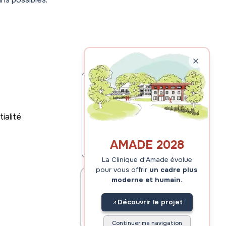
Hegaldia s'appuie sur le
ialité
savoir-faire de la clinique
d'Amade
AMADE 2028
La Clinique d'Amade évolue
pour vous offrir
un cadre plus
A
websitecarbon
Un site noté
moderne et humain.
Plus propre que
89%
des autres sites
Découvrir le projet
Hébergé sur un serveur
vert
Continuer ma navigation
Respecteux du
RGAA
(accessibilité)