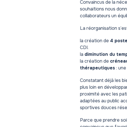
Convaincus de la néces
souhaitions nous donn
collaborateurs un équil
La réorganisation s’es
la création de
4 post
CDI.
la
diminution du temp
la création de
créneau
thérapeutiques
: une
Constatant déjà les bi
plus loin en développa
proximité avec les pat
adaptées au public accu
sportives douces rés
Parce que prendre soin
convaincue que favorise