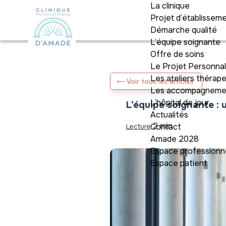
La clinique
Projet d’établissem
Démarche qualité
L’équipe soignante
Offre de soins
Le Projet Personnal
Les ateliers thérap
Voir tous les articles
Les accompagnemen
L’hôpital de jour
L’équipe soignante : 
Actualités
2 min
Contact
Lecture
Amade 2028
Espace professionn
Espace patient